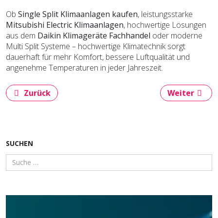
Ob
Single Split Klimaanlagen kaufen
, leistungsstarke
Mitsubishi Electric Klimaanlagen
, hochwertige Lösungen
aus dem
Daikin Klimageräte Fachhandel
oder moderne
Multi Split Systeme – hochwertige Klimatechnik sorgt
dauerhaft für mehr Komfort, bessere Luftqualität und
angenehme Temperaturen in jeder Jahreszeit.
Vorheriger Beitrag: Serponado: Mehr Reichweite, me
Nächster Beit
Zurück
Weiter
SUCHEN