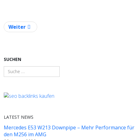
Nächster Beitrag: Roboterprogrammierung: Effizien
Weiter
SUCHEN
LATEST NEWS
Mercedes E53 W213 Downpipe – Mehr Performance für
den M256 im AMG